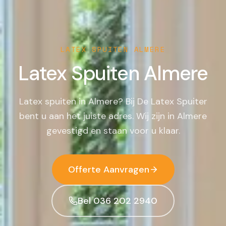
LATEX SPUITEN
ALMERE
Latex Spuiten
Almere
Latex spuiten in Almere? Bij De Latex Spuiter
bent u aan het juiste adres. Wij zijn in Almere
gevestigd en staan voor u klaar.
Offerte Aanvragen
Bel 036 202 2940