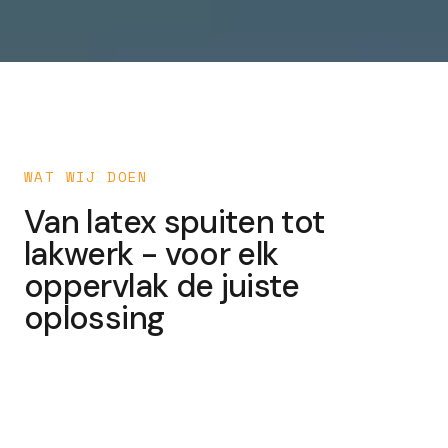
WAT WIJ DOEN
Van latex spuiten tot
lakwerk - voor elk
oppervlak de juiste
oplossing
Latex Spuiten
Lak Spuiten
Buitenschilderwerk
BINNEN
Stucwerk
AFWERKING