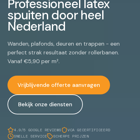
Professioneel latex
spuiten door heel
Nederland
Wanden, plafonds, deuren en trappen - een
perfect strak resultaat zonder rollerbanen.
Vanaf €5,90 per m².
Vrijblijvende offerte aanvragen
Bekijk onze diensten
4.9/5 GOOGLE REVIEWS
VCA GECERTIFICEERD
SNELLE SERVICE
SCHERPE PRIJZEN