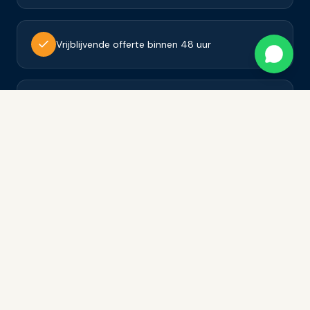
Vrijblijvende offerte binnen 48 uur
Tevredenheidsgarantie op al ons werk
Ervaring in latex spuitwerk