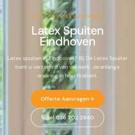
LATEX SPUITEN
EINDHOVEN
Latex Spuiten
Eindhoven
Latex spuiten in Eindhoven? Bij De Latex Spuiter
bent u verzekerd van vakwerk. Jarenlange
ervaring in heel Brabant.
Offerte Aanvragen
Bel 036 202 2940