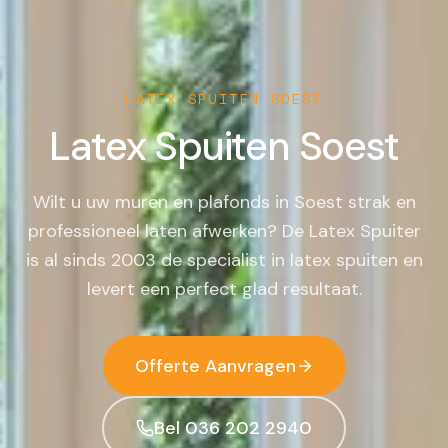
LATEX SPUITEN
SOEST
Latex Spuiten
Soest
Wilt u uw muren en plafonds in Soest strak en
professioneel laten afwerken? De Latex Spuiter
is al sinds 2003 de specialist in latex spuiten en
levert een perfect glad resultaat.
Offerte Aanvragen
Bel 036 202 2940