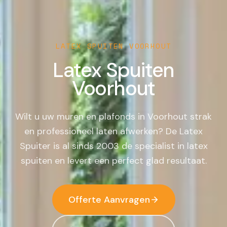
LATEX SPUITEN
VOORHOUT
Latex Spuiten
Voorhout
Wilt u uw muren en plafonds in Voorhout strak
en professioneel laten afwerken? De Latex
Spuiter is al sinds 2003 de specialist in latex
spuiten en levert een perfect glad resultaat.
Offerte Aanvragen