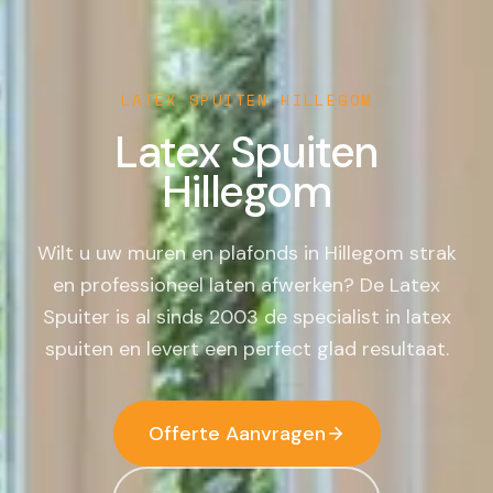
LATEX SPUITEN
HILLEGOM
Latex Spuiten
Hillegom
Wilt u uw muren en plafonds in Hillegom strak
en professioneel laten afwerken? De Latex
Spuiter is al sinds 2003 de specialist in latex
spuiten en levert een perfect glad resultaat.
Offerte Aanvragen