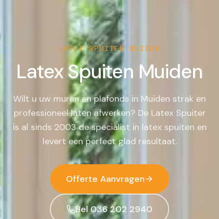
LATEX SPUITEN
MUIDEN
Latex Spuiten
Muiden
Wilt u uw muren en plafonds in Muiden strak en
professioneel laten afwerken? De Latex Spuiter
is al sinds 2003 de specialist in latex spuiten en
levert een perfect glad resultaat.
Offerte Aanvragen
Bel 036 202 2940