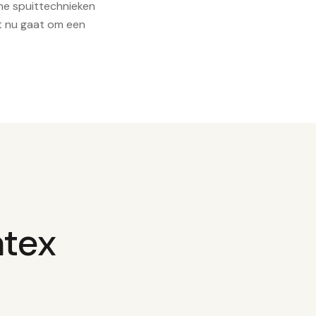
rne spuittechnieken
et nu gaat om een
atex