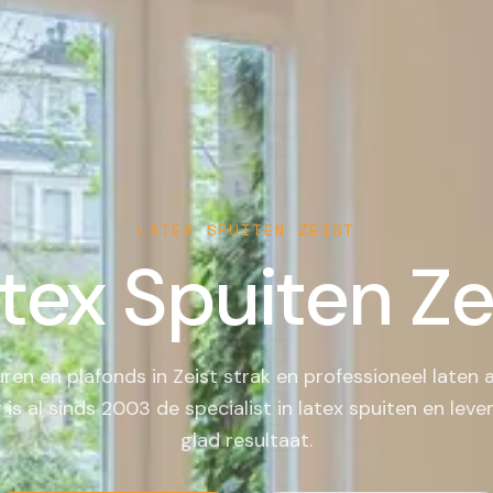
LATEX SPUITEN
ZEIST
tex Spuiten
Ze
ren en plafonds in Zeist strak en professioneel laten
 is al sinds 2003 de specialist in latex spuiten en leve
glad resultaat.