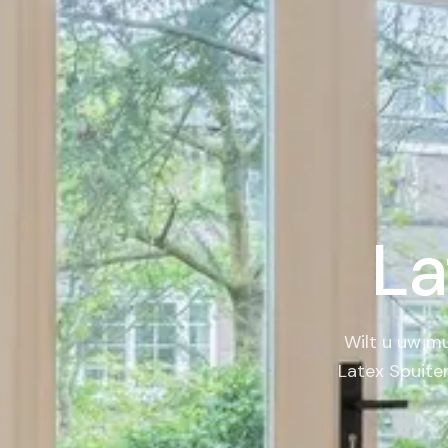
La
Wilt u uw mu
Latex Spuiter